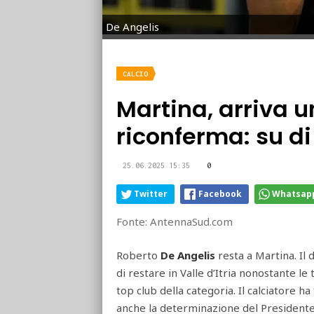
De Angelis
CALCIO
Martina, arriva 
riconferma: su di 
25.06.2025 15:35
0
Twitter
Facebook
Whatsap
Fonte: AntennaSud.com
Roberto
De Angelis
resta a Martina. Il 
di restare in Valle d’Itria nonostante le 
top club della categoria. Il calciatore 
anche la determinazione del Presidente