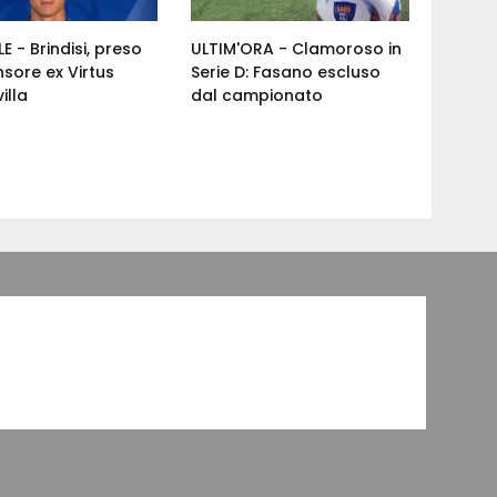
E - Brindisi, preso
ULTIM'ORA - Clamoroso in
nsore ex Virtus
Serie D: Fasano escluso
illa
dal campionato