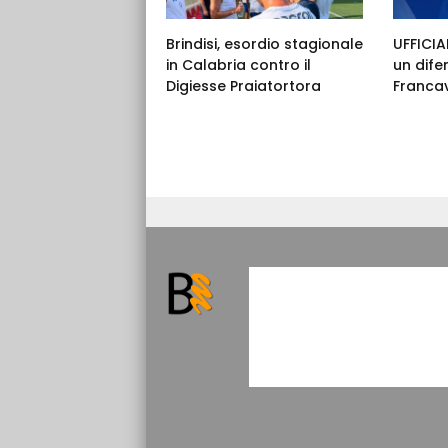
Brindisi, esordio stagionale
UFFICIAL
in Calabria contro il
un dife
Digiesse Praiatortora
Francav