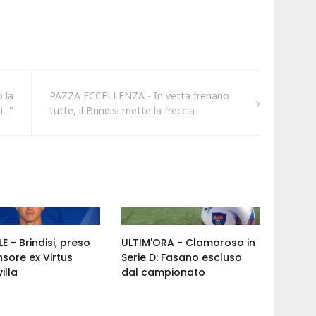
 la
PAZZA ECCELLENZA - In vetta frenano
..."
tutte, il Brindisi mette la freccia
E - Brindisi, preso
ULTIM'ORA - Clamoroso in
nsore ex Virtus
Serie D: Fasano escluso
illa
dal campionato