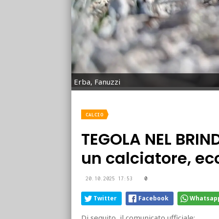
Erba, Fanuzzi
CALCIO
TEGOLA NEL BRIND
un calciatore, ecc
20.10.2025 17:53
0
Twitter
Facebook
Whatsap
Di seguito, il comunicato ufficiale: