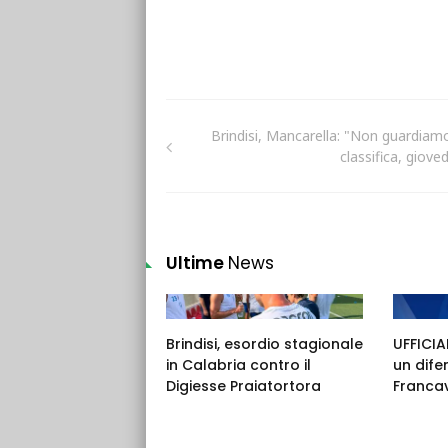
Brindisi, Mancarella: "Non guardiamo
classifica, giovedì
Ultime
News
Brindisi, esordio stagionale
UFFICIAL
in Calabria contro il
un dife
Digiesse Praiatortora
Francav