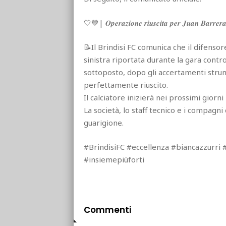
🤍💙| 𝑶𝒑𝒆𝒓𝒂𝒛𝒊𝒐𝒏𝒆 𝒓𝒊𝒖𝒔𝒄𝒊𝒕𝒂 𝒑𝒆𝒓 𝑱𝒖𝒂𝒏 𝑩𝒂𝒓𝒓𝒆𝒓
📝Il Brindisi FC comunica che il difenso
sinistra riportata durante la gara contr
sottoposto, dopo gli accertamenti strume
perfettamente riuscito.
Il calciatore inizierà nei prossimi giorni 
La società, lo staff tecnico e i compagn
guarigione.
#BrindisiFC #eccellenza #biancazzurri
#insiemepiùforti
Commenti