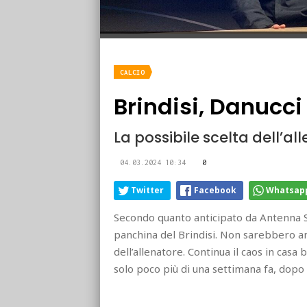
CALCIO
Brindisi, Danucc
La possibile scelta dell’al
04.03.2024 10:34
0
Twitter
Facebook
Whatsap
Secondo quanto anticipato da Antenna S
panchina del Brindisi. Non sarebbero an
dell’allenatore. Continua il caos in casa 
solo poco più di una settimana fa, dopo l