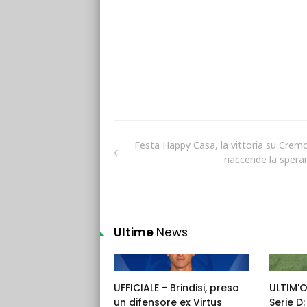
Festa Happy Casa, la vittoria su Crem
riaccende la spera
Ultime
News
UFFICIALE - Brindisi, preso
ULTIM'
un difensore ex Virtus
Serie D