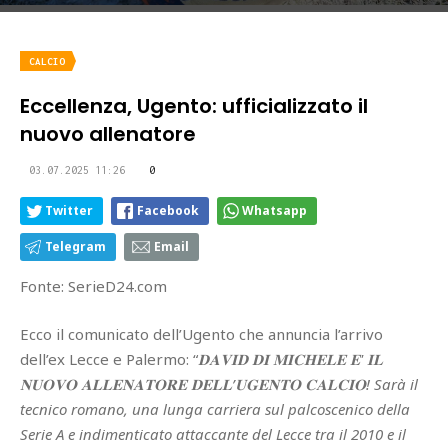
CALCIO
Eccellenza, Ugento: ufficializzato il
nuovo allenatore
03.07.2025 11:26
0
Twitter
Facebook
Whatsapp
Telegram
Email
Fonte: SerieD24.com
Ecco il comunicato dell’Ugento che annuncia l’arrivo
dell’ex Lecce e Palermo: “
𝐃𝐀𝐕𝐈𝐃 𝐃𝐈 𝐌𝐈𝐂𝐇𝐄𝐋𝐄 𝐄' 𝐈𝐋
𝐍𝐔𝐎𝐕𝐎 𝐀𝐋𝐋𝐄𝐍𝐀𝐓𝐎𝐑𝐄 𝐃𝐄𝐋𝐋’𝐔𝐆𝐄𝐍𝐓𝐎 𝐂𝐀𝐋𝐂𝐈𝐎! Sarà il
tecnico romano, una lunga carriera sul palcoscenico della
Serie A e indimenticato attaccante del Lecce tra il 2010 e il