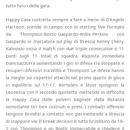
tutto l’arco della gara.
Happy Casa costretta sempre a fare a meno di D’Angelo
Harrison, scende in campo con lo starting five formato
da Thompson-Bostic-Gaspardo-Willis-Perkins con
Gaspardo in marcatura sul play di Brescia Kenny Chery.
Kalinoski inizia il match con due triple consecutive e 11
punti sugli 11 totali di squadra. Risposta immediata
biancoazzurra aumentando i giri in difesa tra stoppate e
recuperi difensivi tra Willis e Thompson. Le difese hanno
la meglio sui rispettivi attacchi nel primo quarto di gioco
in equilibrio sul 17-17. Bortolani e Moss spingono la
Leonessa con il secondo quintetto mettendo in difficoltà
la Happy Casa dalle polveri bagnate dalla distanza
nonostante tiri ben costruiti e presi. I rimbalzi offensivi
tengono Brindisi a contatto non permettendo a Brescia
di scappare via. Il break decisivo è tutto brindisino da 19-
2 con Thompson e un Bostic immarcabile a chiudere il