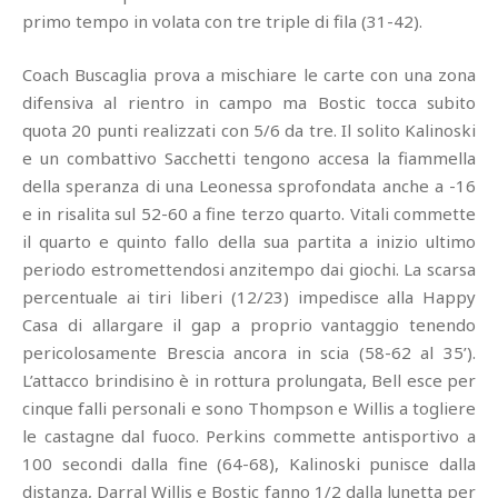
primo tempo in volata con tre triple di fila (31-42).
Coach Buscaglia prova a mischiare le carte con una zona
difensiva al rientro in campo ma Bostic tocca subito
quota 20 punti realizzati con 5/6 da tre. Il solito Kalinoski
e un combattivo Sacchetti tengono accesa la fiammella
della speranza di una Leonessa sprofondata anche a -16
e in risalita sul 52-60 a fine terzo quarto. Vitali commette
il quarto e quinto fallo della sua partita a inizio ultimo
periodo estromettendosi anzitempo dai giochi. La scarsa
percentuale ai tiri liberi (12/23) impedisce alla Happy
Casa di allargare il gap a proprio vantaggio tenendo
pericolosamente Brescia ancora in scia (58-62 al 35’).
L’attacco brindisino è in rottura prolungata, Bell esce per
cinque falli personali e sono Thompson e Willis a togliere
le castagne dal fuoco. Perkins commette antisportivo a
100 secondi dalla fine (64-68), Kalinoski punisce dalla
distanza, Darral Willis e Bostic fanno 1/2 dalla lunetta per