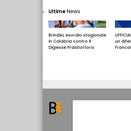
Ultime
News
Brindisi, esordio stagionale
UFFICIAL
in Calabria contro il
un dife
Digiesse Praiatortora
Francav