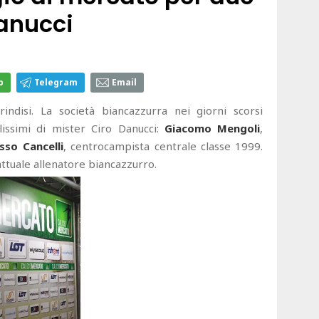
Danucci
p
Telegram
Email
indisi. La società biancazzurra nei giorni scorsi
issimi di mister Ciro Danucci:
Giacomo Mengoli
,
sso Cancelli
, centrocampista centrale classe 1999.
attuale allenatore biancazzurro.