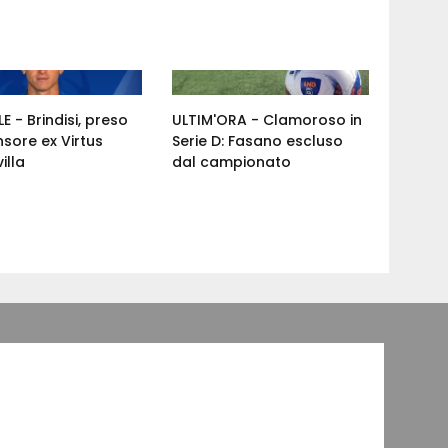
E - Brindisi, preso
ULTIM'ORA - Clamoroso in
nsore ex Virtus
Serie D: Fasano escluso
illa
dal campionato