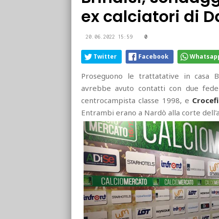
ex calciatori di 
20.06.2022 15:59
0
Twitter
Facebook
Whatsap
Proseguono le trattatative in casa Br
avrebbe avuto contatti con due fedel
centrocampista classe 1998, e
Crocefi
Entrambi erano a Nardò alla corte dell'