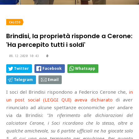
CALCIO
Brindisi, la proprietà risponde a Cerone:
'Ha percepito tutti i soldi'
08.12.2020 10:43
0
Twitter
Facebook
Whatsapp
Telegram
Email
I soci del Brindisi rispondono a Federico Cerone che,
in
un post social (LEGGI QUI) aveva dichiarato
di aver
rinunciato ad alcune spettanze economiche per andare
via da Brindisi:
"In riferimento alle dichiarazioni del
calciatore Cerone, i Soci ricordano che lo stesso, oltre a
qualche amichevole, su 6 partite ufficiali ne ha giocate solo
5, di cui una non terminata per espulsione. Per quanto