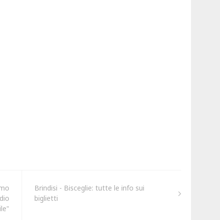
amo
Brindisi - Bisceglie: tutte le info sui
adio
biglietti
ile"