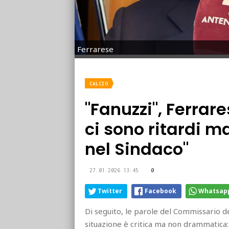
Ferrarese
CALCIO
"Fanuzzi", Ferrare
ci sono ritardi m
nel Sindaco"
27.01.2026 13:45
0
Twitter
Facebook
Whatsap
Di seguito, le parole del Commissario 
situazione è critica ma non drammatica: 