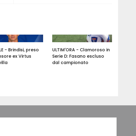
E - Brindisi, preso
ULTIM'ORA - Clamoroso in
nsore ex Virtus
Serie D: Fasano escluso
illa
dal campionato