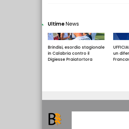
Ultime
News
Brindisi, esordio stagionale
UFFICIAL
in Calabria contro il
un dife
Digiesse Praiatortora
Francav