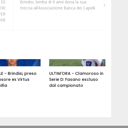
 DI
Brindisi, bimba di 9 anni dona la sua
ERI
treccia all'Associazione Banca dei Capelli
PER
ONI
E - Brindisi, preso
ULTIM'ORA - Clamoroso in
nsore ex Virtus
Serie D: Fasano escluso
illa
dal campionato