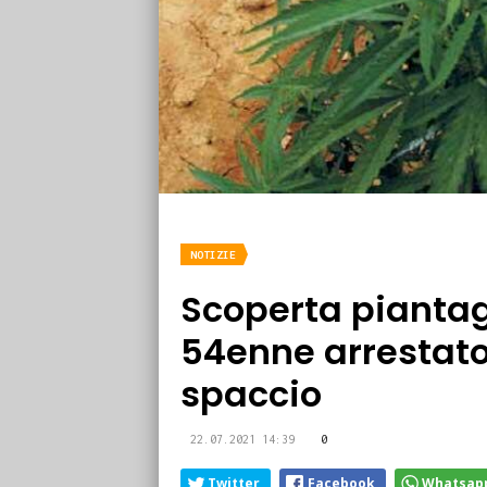
NOTIZIE
Scoperta piantag
54enne arrestato
spaccio
22.07.2021 14:39
0
Twitter
Facebook
Whatsap