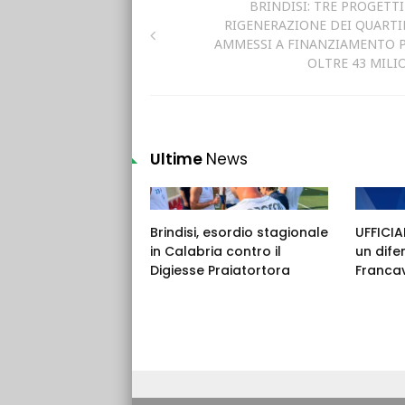
BRINDISI: TRE PROGETTI
RIGENERAZIONE DEI QUARTI
AMMESSI A FINANZIAMENTO 
OLTRE 43 MILI
Ultime
News
Brindisi, esordio stagionale
UFFICIAL
in Calabria contro il
un dife
Digiesse Praiatortora
Francav