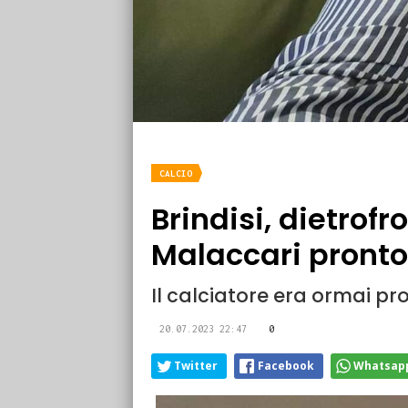
CALCIO
Brindisi, dietrof
Malaccari pronto
Il calciatore era ormai p
20.07.2023 22:47
0
Twitter
Facebook
Whatsap