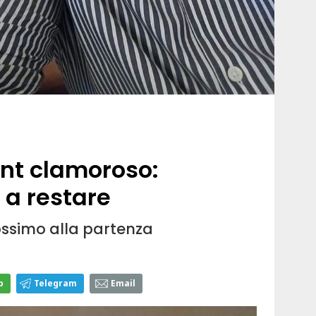
ront clamoroso:
 a restare
rossimo alla partenza
p
Telegram
Email