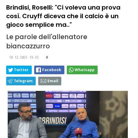
Brindisi, Roselli: "Ci voleva una prova
così. Cruyff diceva che il calcio è un
gioco semplice ma.."
Le parole dell'allenatore
biancazzurro
10.12.2023 19:32
0
Twitter
Facebook
Whatsapp
Telegram
Email