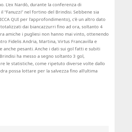
no. L'ex Nardò, durante la conferenza di
 “Fanuzzi” nel fortino del Brindisi. Sebbene sia
LICCA QUI per l'approfondimento), c'è un altro dato
otalizzati dai biancazzurri fino ad ora, soltanto 4
mura amiche i pugliesi non hanno mai vinto, ottenendo
ro Fidelis Andria, Martina, Virtus Francavilla e
e anche pesanti. Anche i dati sui gol fatti e subiti
l Brindisi ha messo a segno soltanto 3 gol,
 le statistiche, come ripetuto diverse volte dallo
dra possa lottare per la salvezza fino all'ultima