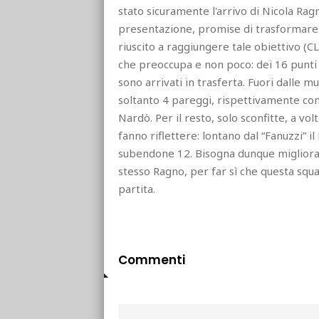
stato sicuramente l'arrivo di Nicola Rag
presentazione, promise di trasformare il
riuscito a raggiungere tale obiettivo (C
che preoccupa e non poco: dei 16 punti t
sono arrivati in trasferta. Fuori dalle 
soltanto 4 pareggi, rispettivamente cont
Nardò. Per il resto, solo sconfitte, a volt
fanno riflettere: lontano dal “Fanuzzi” i
subendone 12. Bisogna dunque migliorare
stesso Ragno, per far sì che questa squa
partita.
Commenti