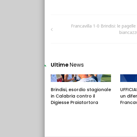
Francavilla 1-0 Brindisi: le pagelle
biancazzu
Ultime
News
Brindisi, esordio stagionale
UFFICIAL
in Calabria contro il
un dife
Digiesse Praiatortora
Francav