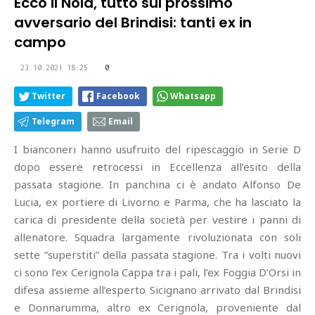
Ecco il Nola, tutto sul prossimo
avversario del Brindisi: tanti ex in
campo
23.10.2021 18:25
0
Twitter
Facebook
Whatsapp
Telegram
Email
I bianconeri hanno usufruito del ripescaggio in Serie D
dopo essere retrocessi in Eccellenza all’esito della
passata stagione. In panchina ci è andato Alfonso De
Lucia, ex portiere di Livorno e Parma, che ha lasciato la
carica di presidente della società per vestire i panni di
allenatore. Squadra largamente rivoluzionata con soli
sette “superstiti” della passata stagione. Tra i volti nuovi
ci sono l’ex Cerignola Cappa tra i pali, l’ex Foggia D’Orsi in
difesa assieme all’esperto Sicignano arrivato dal Brindisi
e Donnarumma, altro ex Cerignola, proveniente dal