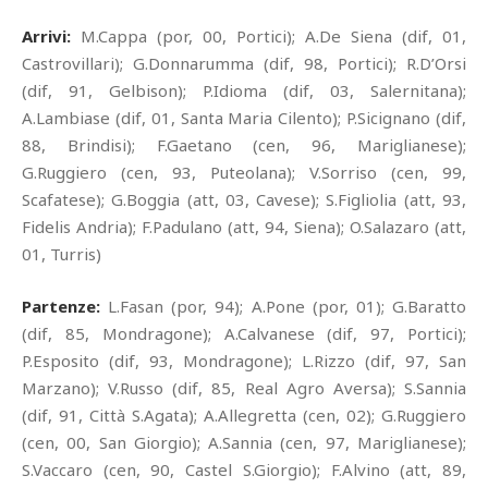
Arrivi:
M.Cappa (por, 00, Portici); A.De Siena (dif, 01,
Castrovillari); G.Donnarumma (dif, 98, Portici); R.D’Orsi
(dif, 91, Gelbison); P.Idioma (dif, 03, Salernitana);
A.Lambiase (dif, 01, Santa Maria Cilento); P.Sicignano (dif,
88, Brindisi); F.Gaetano (cen, 96, Mariglianese);
G.Ruggiero (cen, 93, Puteolana); V.Sorriso (cen, 99,
Scafatese); G.Boggia (att, 03, Cavese); S.Figliolia (att, 93,
Fidelis Andria); F.Padulano (att, 94, Siena); O.Salazaro (att,
01, Turris)
Partenze:
L.Fasan (por, 94); A.Pone (por, 01); G.Baratto
(dif, 85, Mondragone); A.Calvanese (dif, 97, Portici);
P.Esposito (dif, 93, Mondragone); L.Rizzo (dif, 97, San
Marzano); V.Russo (dif, 85, Real Agro Aversa); S.Sannia
(dif, 91, Città S.Agata); A.Allegretta (cen, 02); G.Ruggiero
(cen, 00, San Giorgio); A.Sannia (cen, 97, Mariglianese);
S.Vaccaro (cen, 90, Castel S.Giorgio); F.Alvino (att, 89,