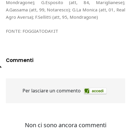
Mondragone); G.Esposito (att, 84, Mariglianese);
A.Gassama (att, 99, Notaresco); G.La Monica (att, 01, Real
Agro Aversa); F.Sellitti (att, 95, Mondragone)
FONTE: FOGGIATODAY.IT
Commenti