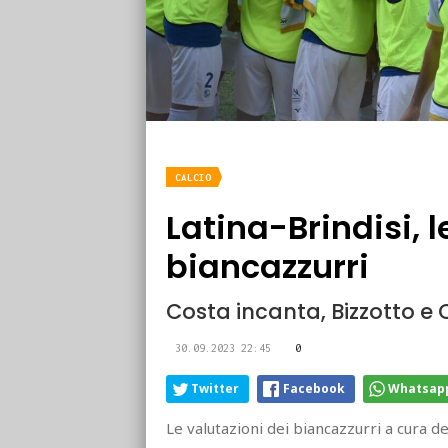
CALCIO
Latina-Brindisi, l
biancazzurri
Costa incanta, Bizzotto e 
30.09.2023 22:45
0
Twitter
Facebook
Whatsap
Le valutazioni dei biancazzurri a cura d