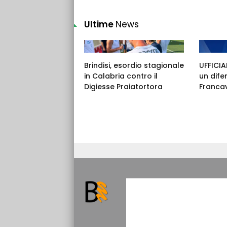
Ultime
News
Brindisi, esordio stagionale
UFFICIAL
in Calabria contro il
un dife
Digiesse Praiatortora
Francav