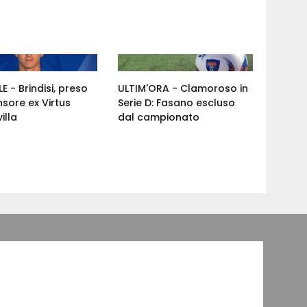
E - Brindisi, preso
ULTIM'ORA - Clamoroso in
nsore ex Virtus
Serie D: Fasano escluso
illa
dal campionato