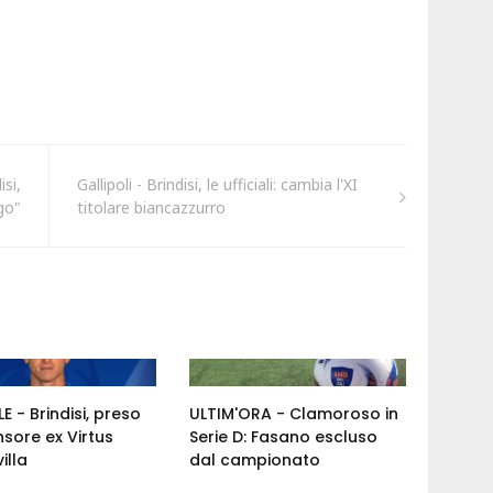
isi,
Gallipoli - Brindisi, le ufficiali: cambia l'XI
go"
titolare biancazzurro
E - Brindisi, preso
ULTIM'ORA - Clamoroso in
nsore ex Virtus
Serie D: Fasano escluso
illa
dal campionato