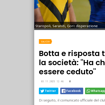
Staropoli, Saraniti, Gori: disperazione
CALCIO
Botta e risposta tr
la società: "Ha c
essere ceduto"
03.11.2025 12:46
0
Twitter
Facebook
Whatsap
Di seguito, il comunicato ufficiale del cl