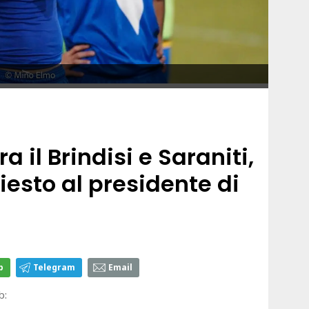
a il Brindisi e Saraniti,
hiesto al presidente di
p
Telegram
Email
ub: