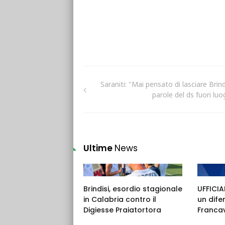
Saraniti: "Mai pensato di lasciare Brind
parole del ds fuori luo
Ultime
News
Brindisi, esordio stagionale
UFFICIAL
in Calabria contro il
un dife
Digiesse Praiatortora
Francav