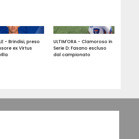
E - Brindisi, preso
ULTIM'ORA - Clamoroso in
nsore ex Virtus
Serie D: Fasano escluso
illa
dal campionato