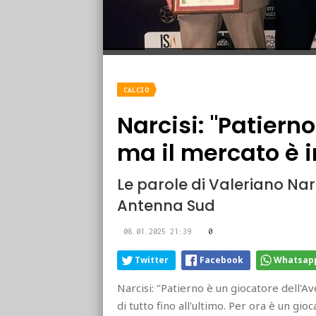
CALCIO
Narcisi: "Patiern
ma il mercato è i
Le parole di Valeriano Narc
Antenna Sud
08.01.2025 21:39
0
Twitter
Facebook
Whatsap
Narcisi: "Patierno è un giocatore dell'A
di tutto fino all'ultimo. Per ora è un gio