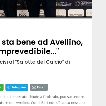
o sta bene ad Avellino,
mprevedibile..."
isi al "Salotto del Calcio" di
p
Telegram
Email
vellino. Il mercato chiude a febbraio, può succedere
catore dell'Avellino. Con il Bari non c'è stato nessuno