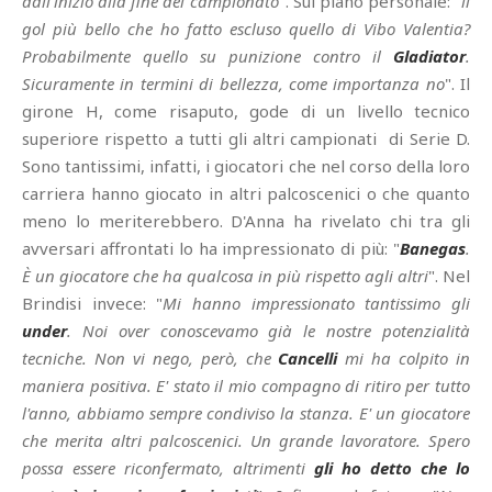
dall'inizio alla fine del campionato
". Sul piano personale: "
ll
gol più bello che ho fatto escluso quello di Vibo Valentia?
Probabilmente quello su punizione contro il
Gladiator
.
Sicuramente in termini di bellezza, come importanza no
". Il
girone H, come risaputo, gode di un livello tecnico
superiore rispetto a tutti gli altri campionati di Serie D.
Sono tantissimi, infatti, i giocatori che nel corso della loro
carriera hanno giocato in altri palcoscenici o che quanto
meno lo meriterebbero. D'Anna ha rivelato chi tra gli
avversari affrontati lo ha impressionato di più: "
Banegas
.
È un giocatore che ha qualcosa in più rispetto agli altri
". Nel
Brindisi invece: "
Mi hanno impressionato tantissimo gli
under
. Noi over conoscevamo già le nostre potenzialità
tecniche. Non vi nego, però, che
Cancelli
mi ha colpito in
maniera positiva. E' stato il mio compagno di ritiro per tutto
l'anno, abbiamo sempre condiviso la stanza. E' un giocatore
che merita altri palcoscenici. Un grande lavoratore. Spero
possa essere riconfermato, altrimenti
gli ho detto che lo