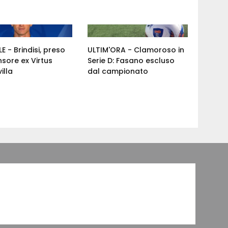
E - Brindisi, preso
ULTIM'ORA - Clamoroso in
nsore ex Virtus
Serie D: Fasano escluso
illa
dal campionato