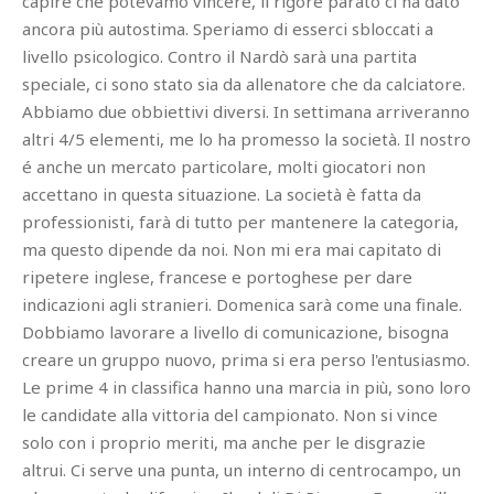
capire che potevamo vincere, il rigore parato ci ha dato
ancora più autostima. Speriamo di esserci sbloccati a
livello psicologico. Contro il Nardò sarà una partita
speciale, ci sono stato sia da allenatore che da calciatore.
Abbiamo due obbiettivi diversi. In settimana arriveranno
altri 4/5 elementi, me lo ha promesso la società. Il nostro
é anche un mercato particolare, molti giocatori non
accettano in questa situazione. La società è fatta da
professionisti, farà di tutto per mantenere la categoria,
ma questo dipende da noi. Non mi era mai capitato di
ripetere inglese, francese e portoghese per dare
indicazioni agli stranieri. Domenica sarà come una finale.
Dobbiamo lavorare a livello di comunicazione, bisogna
creare un gruppo nuovo, prima si era perso l'entusiasmo.
Le prime 4 in classifica hanno una marcia in più, sono loro
le candidate alla vittoria del campionato. Non si vince
solo con i proprio meriti, ma anche per le disgrazie
altrui. Ci serve una punta, un interno di centrocampo, un