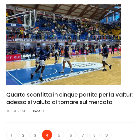
Quarta sconfitta in cinque partite per la Valtur:
adesso si valuta di tornare sul mercato
16.10.2024
BASKET
1
2
3
4
5
6
7
8
9