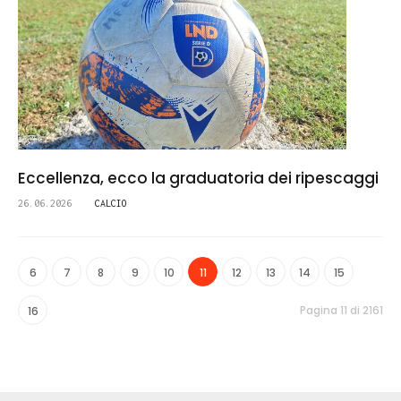
Eccellenza, ecco la graduatoria dei ripescaggi
26.06.2026
CALCIO
6
7
8
9
10
11
12
13
14
15
Pagina 11 di 2161
16