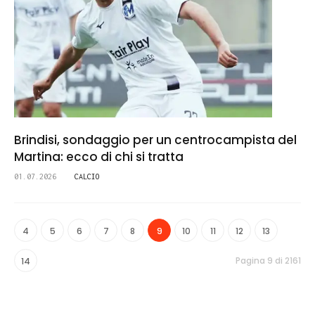
Brindisi, sondaggio per un centrocampista del
Martina: ecco di chi si tratta
01.07.2026
CALCIO
4
5
6
7
8
9
10
11
12
13
Pagina 9 di 2161
14