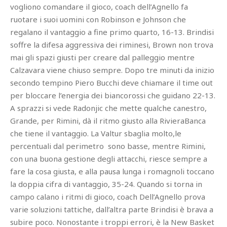
vogliono comandare il gioco, coach dell’Agnello fa
ruotare i suoi uomini con Robinson e Johnson che
regalano il vantaggio a fine primo quarto, 16-13. Brindisi
soffre la difesa aggressiva dei riminesi, Brown non trova
mai gli spazi giusti per creare dal palleggio mentre
Calzavara viene chiuso sempre. Dopo tre minuti da inizio
secondo tempino Piero Bucchi deve chiamare il time out
per bloccare l’energia dei biancorossi che guidano 22-13.
A sprazzi si vede Radonjic che mette qualche canestro,
Grande, per Rimini, dà il ritmo giusto alla RivieraBanca
che tiene il vantaggio. La Valtur sbaglia molto,le
percentuali dal perimetro sono basse, mentre Rimini,
con una buona gestione degli attacchi, riesce sempre a
fare la cosa giusta, e alla pausa lunga i romagnoli toccano
la doppia cifra di vantaggio, 35-24. Quando si torna in
campo calano i ritmi di gioco, coach Dell’Agnello prova
varie soluzioni tattiche, dall’altra parte Brindisi è brava a
subire poco. Nonostante i troppi errori, è la New Basket