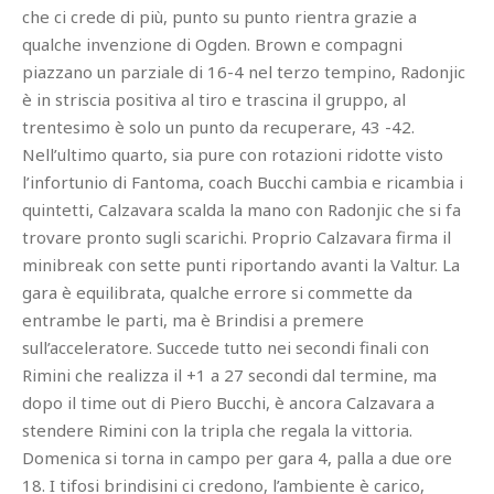
che ci crede di più, punto su punto rientra grazie a
qualche invenzione di Ogden. Brown e compagni
piazzano un parziale di 16-4 nel terzo tempino, Radonjic
è in striscia positiva al tiro e trascina il gruppo, al
trentesimo è solo un punto da recuperare, 43 -42.
Nell’ultimo quarto, sia pure con rotazioni ridotte visto
l’infortunio di Fantoma, coach Bucchi cambia e ricambia i
quintetti, Calzavara scalda la mano con Radonjic che si fa
trovare pronto sugli scarichi. Proprio Calzavara firma il
minibreak con sette punti riportando avanti la Valtur. La
gara è equilibrata, qualche errore si commette da
entrambe le parti, ma è Brindisi a premere
sull’acceleratore. Succede tutto nei secondi finali con
Rimini che realizza il +1 a 27 secondi dal termine, ma
dopo il time out di Piero Bucchi, è ancora Calzavara a
stendere Rimini con la tripla che regala la vittoria.
Domenica si torna in campo per gara 4, palla a due ore
18. I tifosi brindisini ci credono, l’ambiente è carico,