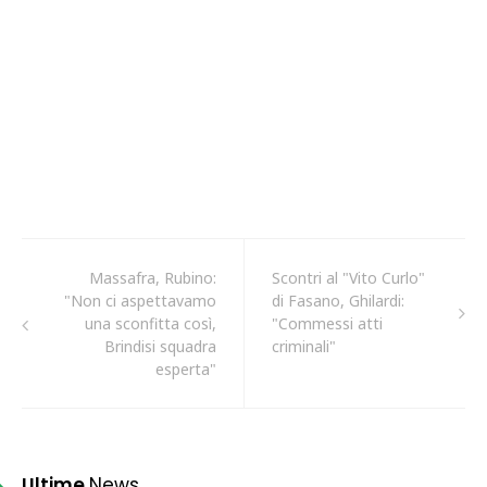
Massafra, Rubino:
Scontri al "Vito Curlo"
"Non ci aspettavamo
di Fasano, Ghilardi:
una sconfitta così,
"Commessi atti
Brindisi squadra
criminali"
esperta"
Ultime
News