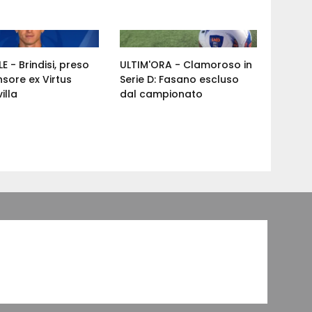
E - Brindisi, preso
ULTIM'ORA - Clamoroso in
nsore ex Virtus
Serie D: Fasano escluso
illa
dal campionato