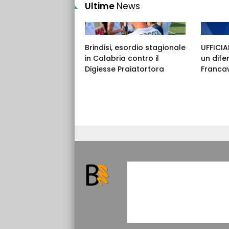
Ultime
News
Brindisi, esordio stagionale
UFFICIAL
in Calabria contro il
un dife
Digiesse Praiatortora
Francav