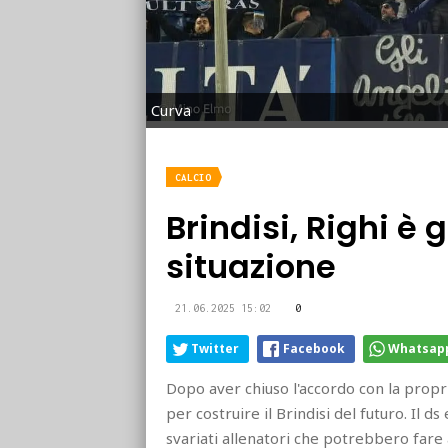
Curva
CALCIO
Brindisi, Righi è g
situazione
21.06.2025 15:02
0
Twitter
Facebook
Whatsap
Dopo aver chiuso l'accordo con la propr
per costruire il Brindisi del futuro. Il ds
svariati allenatori che potrebbero fare al