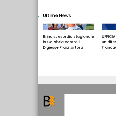
Ultime
News
Brindisi, esordio stagionale
UFFICIAL
in Calabria contro il
un dife
Digiesse Praiatortora
Francav