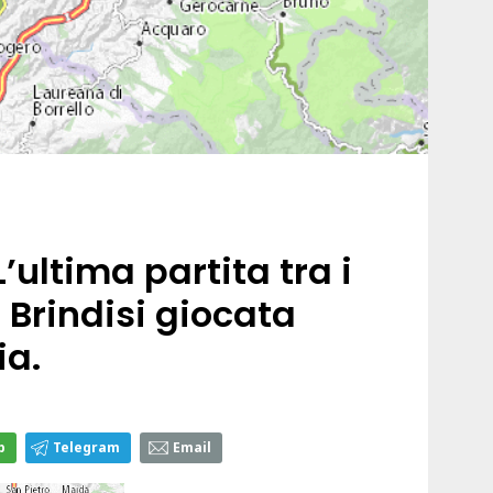
L’ultima partita tra i
l Brindisi giocata
ia.
p
Telegram
Email