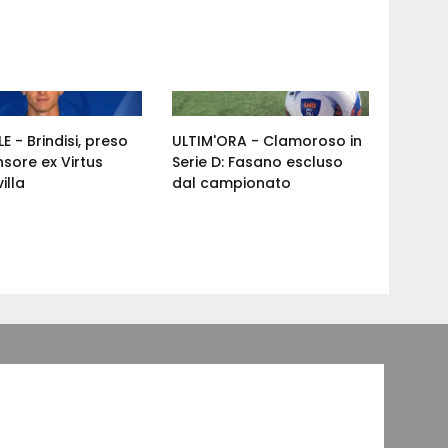
E - Brindisi, preso
ULTIM'ORA - Clamoroso in
nsore ex Virtus
Serie D: Fasano escluso
illa
dal campionato