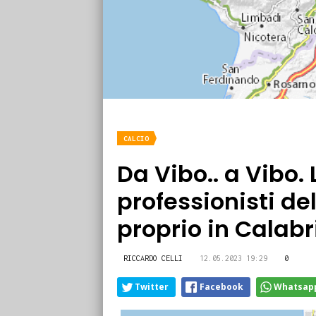
CALCIO
Da Vibo.. a Vibo. 
professionisti de
proprio in Calabr
RICCARDO CELLI
12.05.2023 19:29
0
Twitter
Facebook
Whatsap