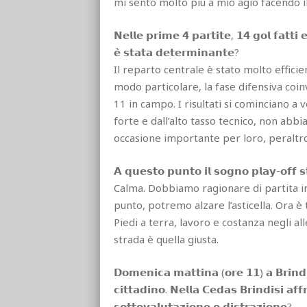
mi sento molto più a mio agio facendo i
𝗡𝗲𝗹𝗹𝗲 𝗽𝗿𝗶𝗺𝗲 𝟰 𝗽𝗮𝗿𝘁𝗶𝘁𝗲, 𝟭𝟰 𝗴𝗼𝗹 𝗳𝗮𝘁𝘁𝗶 
𝗲̀ 𝘀𝘁𝗮𝘁𝗮 𝗱𝗲𝘁𝗲𝗿𝗺𝗶𝗻𝗮𝗻𝘁𝗲?
Il reparto centrale è stato molto effic
modo particolare, la fase difensiva coinv
11 in campo. I risultati si cominciano 
forte e dall’alto tasso tecnico, non ab
occasione importante per loro, peraltro 
𝗔 𝗾𝘂𝗲𝘀𝘁𝗼 𝗽𝘂𝗻𝘁𝗼 𝗶𝗹 𝘀𝗼𝗴𝗻𝗼 𝗽𝗹𝗮𝘆-𝗼𝗳𝗳 
Calma. Dobbiamo ragionare di partita in 
punto, potremo alzare l’asticella. Ora è
Piedi a terra, lavoro e costanza negli al
strada è quella giusta.
𝗗𝗼𝗺𝗲𝗻𝗶𝗰𝗮 𝗺𝗮𝘁𝘁𝗶𝗻𝗮 (𝗼𝗿𝗲 𝟭𝟭) 𝗮 𝗕𝗿𝗶𝗻𝗱𝗶
𝗰𝗶𝘁𝘁𝗮𝗱𝗶𝗻𝗼. 𝗡𝗲𝗹𝗹𝗮 𝗖𝗲𝗱𝗮𝘀 𝗕𝗿𝗶𝗻𝗱𝗶𝘀𝗶 𝗮𝗳𝗳
𝘀𝗼𝘁𝘁𝗼𝘃𝗮𝗹𝘂𝘁𝗮𝘇𝗶𝗼𝗻𝗲 𝗼 𝗱𝗶𝘀𝘁𝗿𝗮𝘇𝗶𝗼𝗻𝗲?