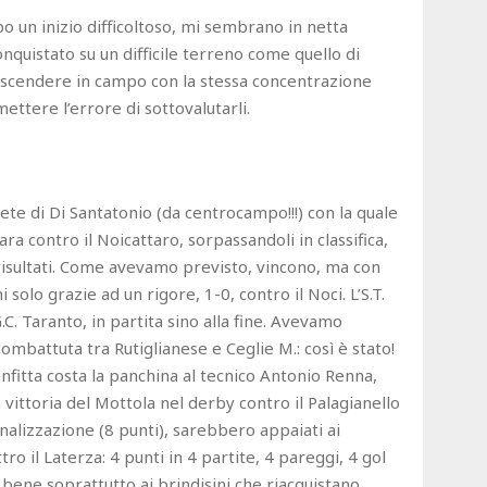
o un inizio difficoltoso, mi sembrano in netta
onquistato su un difficile terreno come quello di
o scendere in campo con la stessa concentrazione
tere l’errore di sottovalutarli.
rete di Di Santatonio (da centrocampo!!!) con la quale
ra contro il Noicattaro, sorpassandoli in classifica,
 risultati. Come avevamo previsto, vincono, ma con
ni solo grazie ad un rigore, 1-0, contro il Noci. L’S.T.
.C. Taranto, in partita sino alla fine. Avevamo
mbattuta tra Rutiglianese e Ceglie M.: così è stato!
confitta costa la panchina al tecnico Antonio Renna,
la vittoria del Mottola nel derby contro il Palagianello
enalizzazione (8 punti), sarebbero appaiati ai
o il Laterza: 4 punti in 4 partite, 4 pareggi, 4 gol
 fa bene soprattutto ai brindisini che riacquistano