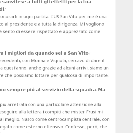
𝗮𝗻𝘃𝗶𝘁𝗲𝘀𝗲 𝗮 𝘁𝘂𝘁𝘁𝗶 𝗴𝗹𝗶 𝗲𝗳𝗳𝗲𝘁𝘁𝗶 𝗽𝗲𝗿 𝗹𝗮 𝘁𝘂𝗮
𝗱𝗶?
 onorarli in ogni partita. L’US San Vito per me è una
to al presidente e a tutta la dirigenza. Mi vogliono
é sento di essere rispettato e apprezzato come
𝘁𝗿𝗮 𝗶 𝗺𝗶𝗴𝗹𝗶𝗼𝗿𝗶 𝗱𝗮 𝗾𝘂𝗮𝗻𝗱𝗼 𝘀𝗲𝗶 𝗮 𝗦𝗮𝗻 𝗩𝗶𝘁𝗼?
recedenti, con Monna e Vignola, cercavo di dare il
 quest’anno, anche grazie ad alcuni arrivi, siamo un
e che possiamo lottare per qualcosa di importante.
𝗺𝗼 𝘀𝗲𝗺𝗽𝗿𝗲 𝗽𝗶𝘂̀ 𝗮𝗹 𝘀𝗲𝗿𝘃𝗶𝘇𝗶𝗼 𝗱𝗲𝗹𝗹𝗮 𝘀𝗾𝘂𝗮𝗱𝗿𝗮. 𝗠𝗮
iù arretrata con una particolare attenzione alla
seguire alla lettera i compiti che mister Frusi mi
to al meglio. Nasco come centrocampista centrale, con
iegato come esterno offensivo. Confesso, però, che