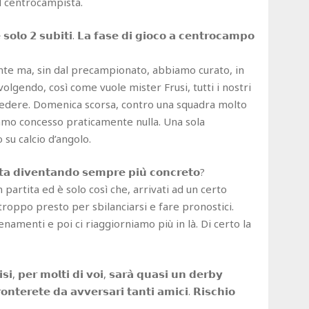
l centrocampista.
𝗲 𝘀𝗼𝗹𝗼 𝟮 𝘀𝘂𝗯𝗶𝘁𝗶. 𝗟𝗮 𝗳𝗮𝘀𝗲 𝗱𝗶 𝗴𝗶𝗼𝗰𝗼 𝗮 𝗰𝗲𝗻𝘁𝗿𝗼𝗰𝗮𝗺𝗽𝗼
iente ma, sin dal precampionato, abbiamo curato, in
olgendo, così come vuole mister Frusi, tutti i nostri
a vedere. Domenica scorsa, contro una squadra molto
biamo concesso praticamente nulla. Una sola
su calcio d’angolo.
𝘁𝗮 𝗱𝗶𝘃𝗲𝗻𝘁𝗮𝗻𝗱𝗼 𝘀𝗲𝗺𝗽𝗿𝗲 𝗽𝗶𝘂̀ 𝗰𝗼𝗻𝗰𝗿𝗲𝘁𝗼?
partita ed è solo così che, arrivati ad un certo
 troppo presto per sbilanciarsi e fare pronostici.
lenamenti e poi ci riaggiorniamo più in là. Di certo la
𝗶, 𝗽𝗲𝗿 𝗺𝗼𝗹𝘁𝗶 𝗱𝗶 𝘃𝗼𝗶, 𝘀𝗮𝗿𝗮̀ 𝗾𝘂𝗮𝘀𝗶 𝘂𝗻 𝗱𝗲𝗿𝗯𝘆
𝗿𝗼𝗻𝘁𝗲𝗿𝗲𝘁𝗲 𝗱𝗮 𝗮𝘃𝘃𝗲𝗿𝘀𝗮𝗿𝗶 𝘁𝗮𝗻𝘁𝗶 𝗮𝗺𝗶𝗰𝗶. 𝗥𝗶𝘀𝗰𝗵𝗶𝗼