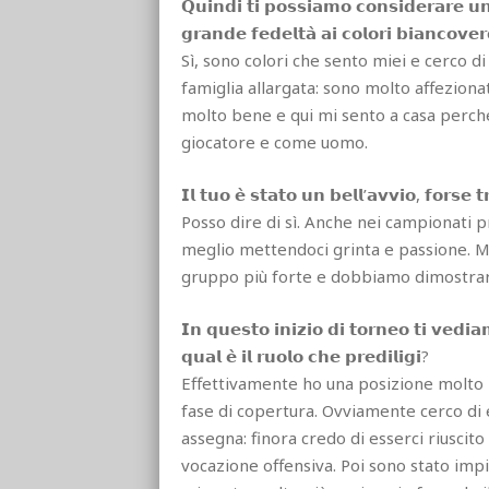
𝗤𝘂𝗶𝗻𝗱𝗶 𝘁𝗶 𝗽𝗼𝘀𝘀𝗶𝗮𝗺𝗼 𝗰𝗼𝗻𝘀𝗶𝗱𝗲𝗿𝗮𝗿𝗲 𝘂𝗻 𝘀
𝗴𝗿𝗮𝗻𝗱𝗲 𝗳𝗲𝗱𝗲𝗹𝘁𝗮̀ 𝗮𝗶 𝗰𝗼𝗹𝗼𝗿𝗶 𝗯𝗶𝗮𝗻𝗰𝗼𝘃𝗲𝗿
Sì, sono colori che sento miei e cerco di
famiglia allargata: sono molto affeziona
molto bene e qui mi sento a casa perch
giocatore e come uomo.
𝗜𝗹 𝘁𝘂𝗼 𝗲̀ 𝘀𝘁𝗮𝘁𝗼 𝘂𝗻 𝗯𝗲𝗹𝗹’𝗮𝘃𝘃𝗶𝗼, 𝗳𝗼𝗿𝘀𝗲 
Posso dire di sì. Anche nei campionati p
meglio mettendoci grinta e passione. Ma
gruppo più forte e dobbiamo dimostrar
𝗜𝗻 𝗾𝘂𝗲𝘀𝘁𝗼 𝗶𝗻𝗶𝘇𝗶𝗼 𝗱𝗶 𝘁𝗼𝗿𝗻𝗲𝗼 𝘁𝗶 𝘃𝗲𝗱𝗶
𝗾𝘂𝗮𝗹 𝗲̀ 𝗶𝗹 𝗿𝘂𝗼𝗹𝗼 𝗰𝗵𝗲 𝗽𝗿𝗲𝗱𝗶𝗹𝗶𝗴𝗶?
Effettivamente ho una posizione molto p
fase di copertura. Ovviamente cerco di e
assegna: finora credo di esserci riusci
vocazione offensiva. Poi sono stato imp