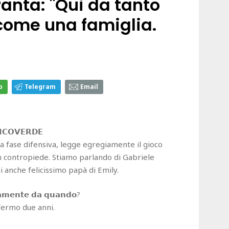
anta: "Qui da tanto
come una famiglia.
p
Telegram
Email
𝗡𝗖𝗢𝗩𝗘𝗥𝗗𝗘
 fase difensiva, legge egregiamente il gioco
n contropiede. Stiamo parlando di Gabriele
i anche felicissimo papà di Emily.
𝘀𝗮𝗺𝗲𝗻𝘁𝗲 𝗱𝗮 𝗾𝘂𝗮𝗻𝗱𝗼?
fermo due anni.