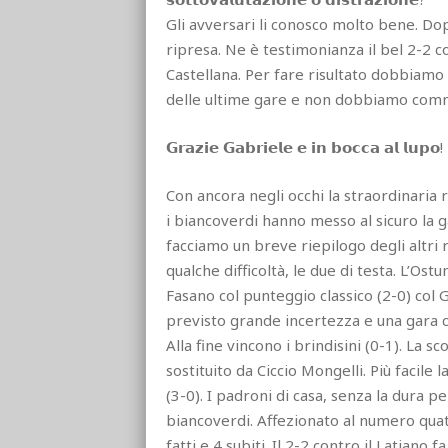
Gli avversari li conosco molto bene. Dop
ripresa. Ne è testimonianza il bel 2-2 c
Castellana. Per fare risultato dobbiam
delle ultime gare e non dobbiamo commet
𝗚𝗿𝗮𝘇𝗶𝗲 𝗚𝗮𝗯𝗿𝗶𝗲𝗹𝗲 𝗲 𝗶𝗻 𝗯𝗼𝗰𝗰𝗮 𝗮𝗹 𝗹𝘂𝗽𝗼!
Con ancora negli occhi la straordinaria 
i biancoverdi hanno messo al sicuro la ga
facciamo un breve riepilogo degli altri
qualche difficoltà, le due di testa. L’Ostu
Fasano col punteggio classico (2-0) col G
previsto grande incertezza e una gara co
Alla fine vincono i brindisini (0-1). La s
sostituito da Ciccio Mongelli. Più facile 
(3-0). I padroni di casa, senza la dura p
biancoverdi. Affezionato al numero quattr
fatti e 4 subiti. Il 2-2 contro il Latiano