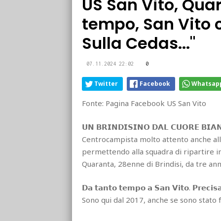
US San Vito, Quar
tempo, San Vito 
Sulla Cedas..."
07.11.2024 22:02
0
Twitter
Facebook
Whatsap
Fonte: Pagina Facebook US San Vito
𝗨𝗡 𝗕𝗥𝗜𝗡𝗗𝗜𝗦𝗜𝗡𝗢 𝗗𝗔𝗟 𝗖𝗨𝗢𝗥𝗘 𝗕𝗜𝗔
Centrocampista molto attento anche alla
permettendo alla squadra di ripartire i
Quaranta, 28enne di Brindisi, da tre ann
𝗗𝗮 𝘁𝗮𝗻𝘁𝗼 𝘁𝗲𝗺𝗽𝗼 𝗮 𝗦𝗮𝗻 𝗩𝗶𝘁𝗼. 𝗣𝗿𝗲𝗰𝗶
Sono qui dal 2017, anche se sono stato 