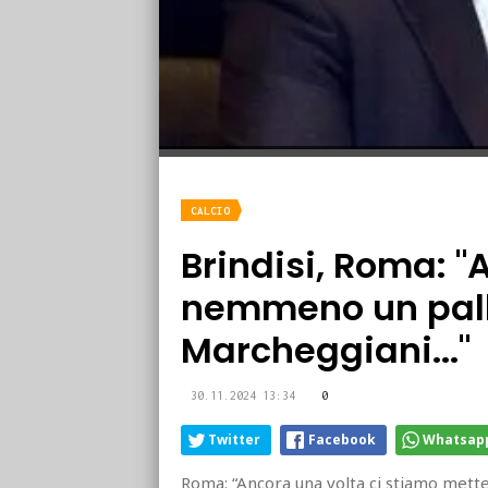
CALCIO
Brindisi, Roma: "
nemmeno un pall
Marcheggiani..."
30.11.2024 13:34
0
Twitter
Facebook
Whatsap
Roma: “Ancora una volta ci stiamo mette