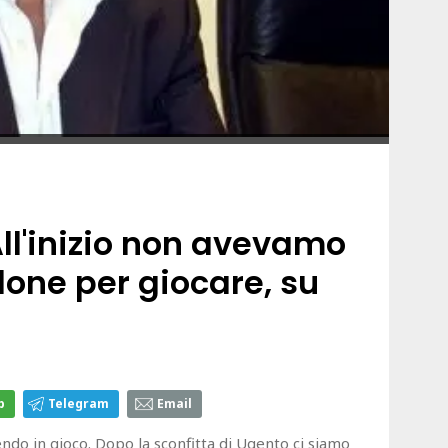
All'inizio non avevamo
one per giocare, su
p
Telegram
Email
ndo in gioco. Dopo la sconfitta di Ugento ci siamo