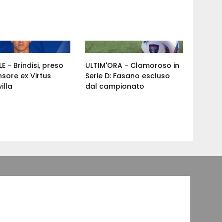
E - Brindisi, preso
ULTIM'ORA - Clamoroso in
nsore ex Virtus
Serie D: Fasano escluso
illa
dal campionato