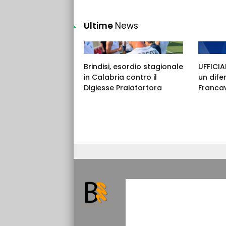
Ultime
News
Brindisi, esordio stagionale
UFFICIAL
in Calabria contro il
un dife
Digiesse Praiatortora
Francav