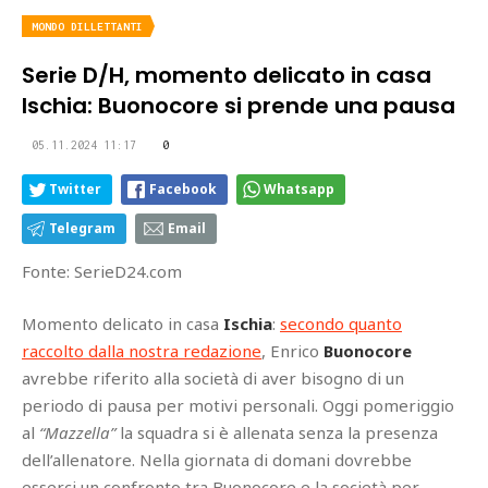
MONDO DILLETTANTI
Serie D/H, momento delicato in casa
Ischia: Buonocore si prende una pausa
05.11.2024 11:17
0
Twitter
Facebook
Whatsapp
Telegram
Email
Fonte: SerieD24.com
Momento delicato in casa
Ischia
:
secondo quanto
raccolto dalla nostra redazione
, Enrico
Buonocore
avrebbe riferito alla società di aver bisogno di un
periodo di pausa per motivi personali. Oggi pomeriggio
al
“Mazzella”
la squadra si è allenata senza la presenza
dell’allenatore. Nella giornata di domani dovrebbe
esserci un confronto tra Buonocore e la società per