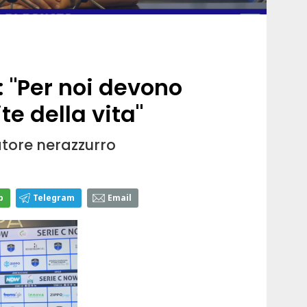
: "Per noi devono
te della vita"
natore nerazzurro
p
Telegram
Email