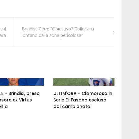
 il
Brindisi, Cerri: "Obiettivo? Collocarci
gara
lontano dalla zona pericolosa"
E - Brindisi, preso
ULTIM'ORA - Clamoroso in
nsore ex Virtus
Serie D: Fasano escluso
illa
dal campionato