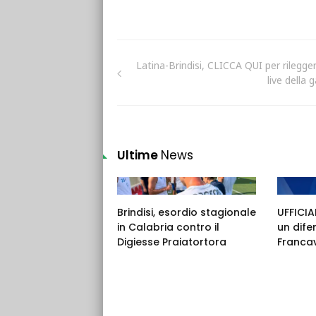
Latina-Brindisi, CLICCA QUI per rileggere
live della 
Ultime
News
Brindisi, esordio stagionale
UFFICIAL
in Calabria contro il
un dife
Digiesse Praiatortora
Francav