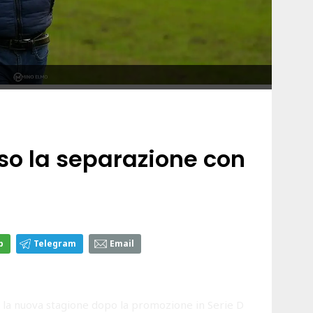
erso la separazione con
p
Telegram
Email
la nuova stagione dopo la promozione in Serie D