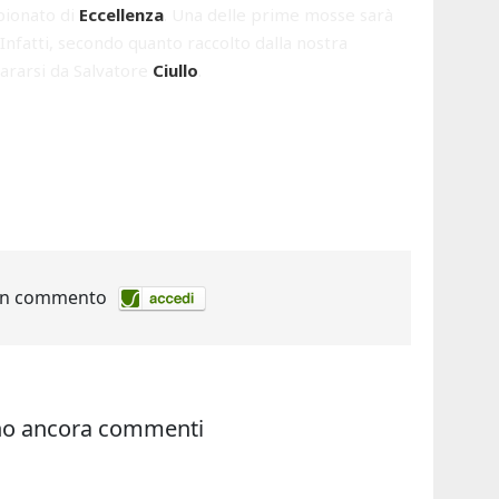
mpionato di
Eccellenza
. Una delle prime mosse sarà
 Infatti, secondo quanto raccolto dalla nostra
pararsi da Salvatore
Ciullo
.