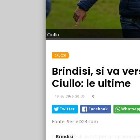
Ciullo
CALCIO
Brindisi, si va v
Ciullo: le ultime
10.06.2026 20:35
0
Twitter
Facebook
Whatsap
Fonte: SerieD24.com
Il
Brindisi
è al lavoro per programmare 