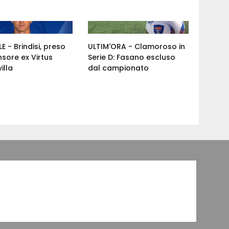
E - Brindisi, preso
ULTIM'ORA - Clamoroso in
nsore ex Virtus
Serie D: Fasano escluso
illa
dal campionato