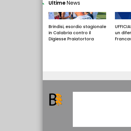
Ultime
News
Brindisi, esordio stagionale
UFFICIAL
in Calabria contro il
un dife
Digiesse Praiatortora
Francav