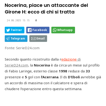
Nocerina, piace un attaccante del
Girone H: ecco di chi si tratta
24.06.2025 15:15
0
Twitter
Facebook
Whatsapp
Telegram
Email
Fonte: SerieD24.com
Secondo quanto ricostruito dalla r
edazione
di
SerieD24.com,
la
Nocerina
è da circa un mese sul profilo
di Fabio Laringe, esterno classe
1998
reduce da
33
presenze e
5
gol con
l’Acerrana
. Il ds
D’Eboli
avrebbe già
un accordo di massima con il calciatore e spera di
chiudere l’operazione entro questa settimana.