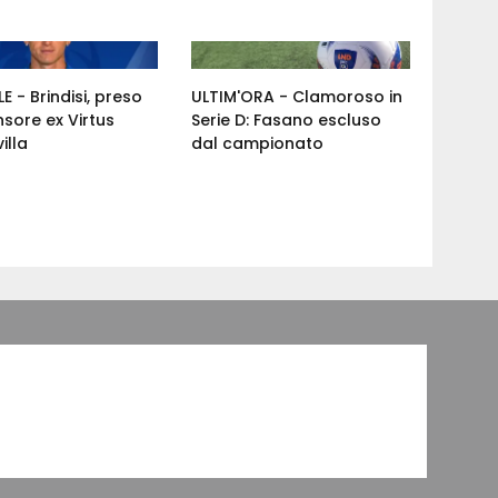
E - Brindisi, preso
ULTIM'ORA - Clamoroso in
nsore ex Virtus
Serie D: Fasano escluso
illa
dal campionato