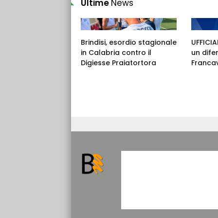
Ultime
News
Brindisi, esordio stagionale
UFFICIAL
in Calabria contro il
un dife
Digiesse Praiatortora
Francav