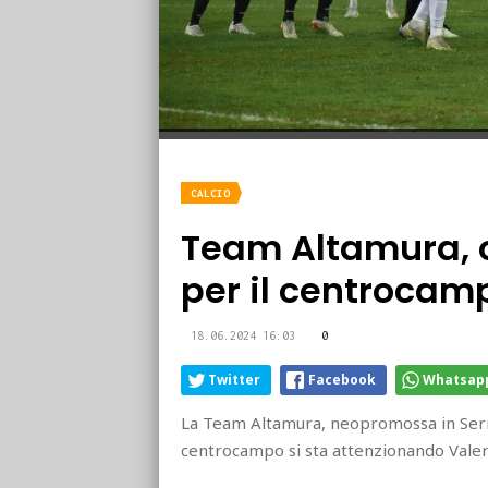
CALCIO
Team Altamura, o
per il centrocam
18.06.2024 16:03
0
Twitter
Facebook
Whatsap
La Team Altamura, neopromossa in Serie 
centrocampo si sta attenzionando Valeri