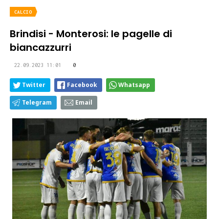
CALCIO
Brindisi - Monterosi: le pagelle di
biancazzurri
22.09.2023 11:01
0
Twitter
Facebook
Whatsapp
Telegram
Email