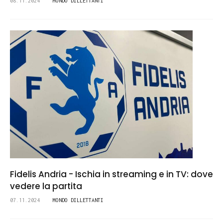
08.11.2024
MONDO DILLETTANTI
Fidelis Andria - Ischia in streaming e in TV: dove
vedere la partita
07.11.2024
MONDO DILLETTANTI