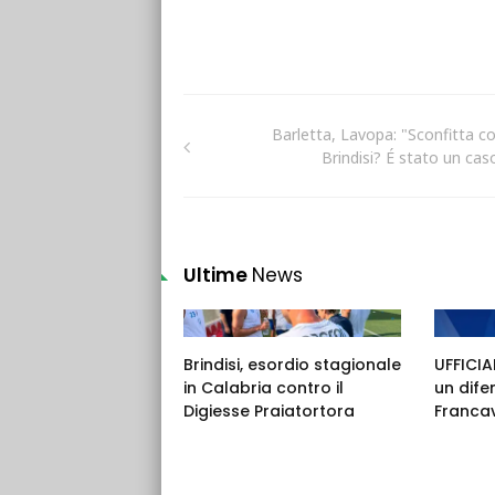
Barletta, Lavopa: "Sconfitta con
Brindisi? É stato un caso
Ultime
News
Brindisi, esordio stagionale
UFFICIAL
in Calabria contro il
un dife
Digiesse Praiatortora
Francav