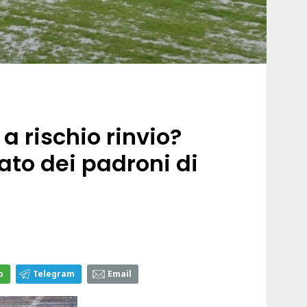
a rischio rinvio?
ato dei padroni di
p
Telegram
Email