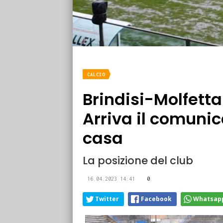
CALCIO
Brindisi-Molfetta 
Arriva il comunic
casa
La posizione del club
16.04.2023 14:41
0
Twitter
Facebook
Whatsap