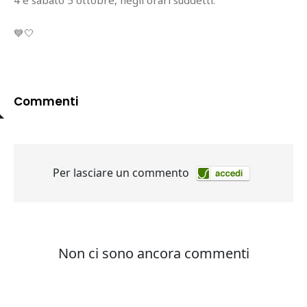
4 e sabato 5 ottobre, negli orari suddetti.
💙🤍
Commenti