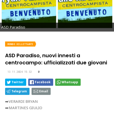
ASD Paradiso
MONDO DILLETTANTI
ASD Paradiso, nuovi innesti a
centrocampo: ufficializzati due giovani
13.11.2024 15:32
0
Twitter
Facebook
Whatsapp
Telegram
Email
➡️VERARDI BRYAN
➡️MARTINES GIULIO