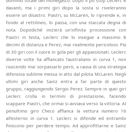
dominio totale del monegasco. Dopo il pit stop Leclerc è
davanti, ma i primi giri dopo la sosta si riveleranno
essere un disastro. Piastri, su McLaren, lo riprende e, in
fondo al rettilineo, lo passa, con una staccata degna di
nota. Dopodiché inizierà un'infinita processione con
Piastri in testa, Leclerc che lo insegue a massimo 8
decimi di distanza e Perez, mai realmente pericoloso. Più
di 30 giri con il cuore in gola per gli appassionati. Leclerc
diverse volte ha affiancato l'australiano in curva 1, non
riuscendo mai sorpassarlo però, a causa di una strategia
difensiva sublime messa in atto dal pilota McLaren. Negli
ultimi giri anche Sainz entra a far parte di questo
gruppo, raggiungendo Sergio Perez. Sempre in quei giri
Leclerc crolla in termini di prestazione, facendo
scappare Piastri, che ormai si avviava verso la vittoria. Al
penultimo giro Checo affianca la vettura numero 16
all'esterno in curva 1. Leclerc si difende ed entrambi
finiscono per perdere tempo. Ad approfittarne e Sainz