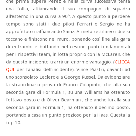
che prima supera Perez e nella curva successiva tenta
una follia, affiancando il suo compagno di squadra
all'esterno in una curva a 90°. A questo punto a perdere
tempo sono stati i due piloti Ferrari e Sergio ne ha
approfittato riaffiancando Sainz. A metà rettilineo i due si
toccano e finiscono nel muro, ponendo così fine alla gara
di entrambi e buttando nel cestino punti fondamentali
per i rispettivi team, in lotta proprio con la McLaren. che
da questo incidente trarrà un enorme vantaggio. (
CLICCA
QUI
per l'analisi dell'incidente). Vince Piastri, davanti ad
uno sconsolato Leclerc e a George Russel. Da evidenziare
la straordinaria prova di Franco Colapinto, che alla sua
seconda gara di Formula 1, su una Williams ha ottenuto
l'ottavo posto e di Oliver Bearman , che anche lui alla sua
seconda gara in Formula 1, ha ottenuto il decimo posto,
portando a casa un punto prezioso per la Haas. Questa la
top 10: